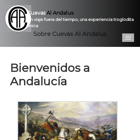
Cuevas
Al Andalus
Un viaje fuera del tiempo, una experiencia troglodita
única
Sobre Cuevas Al Andalus
Inicio
Introducción
Bienvenidos a
Galería
Andalucía
Prestaciones
Contacto
Pro
VPC