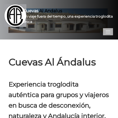
Cuevas
Al Andalus
Un viaje fuera del tiempo, una experiencia troglodita
única
Inicio
Introducción
Cuevas Al Ándalus
Galería
Prestaciones
Experiencia troglodita
Contacto
auténtica para grupos y viajeros
Pro
en busca de desconexión,
VPC
naturaleza y Andalucía interior.