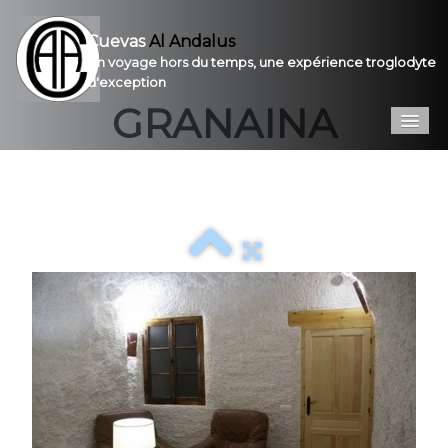
Cuevas
Al Andalus
Un voyage hors du temps, une expérience troglodyte
d'exception
GRANAINA
Accueil
Préambule
Galerie
Prestations
Contact
Pro
VPC